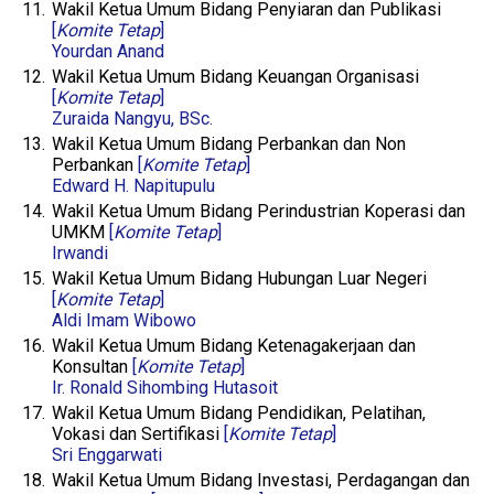
11.
Wakil Ketua Umum Bidang Penyiaran dan Publikasi
[
Komite Tetap
]
Yourdan Anand
12.
Wakil Ketua Umum Bidang Keuangan Organisasi
[
Komite Tetap
]
Zuraida Nangyu, BSc.
13.
Wakil Ketua Umum Bidang Perbankan dan Non
Perbankan
[
Komite Tetap
]
Edward H. Napitupulu
14.
Wakil Ketua Umum Bidang Perindustrian Koperasi dan
UMKM
[
Komite Tetap
]
Irwandi
15.
Wakil Ketua Umum Bidang Hubungan Luar Negeri
[
Komite Tetap
]
Aldi Imam Wibowo
16.
Wakil Ketua Umum Bidang Ketenagakerjaan dan
Konsultan
[
Komite Tetap
]
Ir. Ronald Sihombing Hutasoit
17.
Wakil Ketua Umum Bidang Pendidikan, Pelatihan,
Vokasi dan Sertifikasi
[
Komite Tetap
]
Sri Enggarwati
18.
Wakil Ketua Umum Bidang Investasi, Perdagangan dan