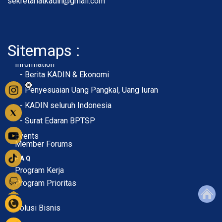
sekretariatkadin@gmail.com
Sitemaps :
- About Membership
- Member Registration
- Upload KTA
Home
Profile
Membership
Information
- Berita KADIN & Ekonomi
- Penyesuaian Uang Pangkal, Uang Iuran
- KADIN seluruh Indonesia
- Surat Edaran BPTSP
Events
Member Forums
F A Q
Program Kerja
Program Prioritas
Solusi Bisnis