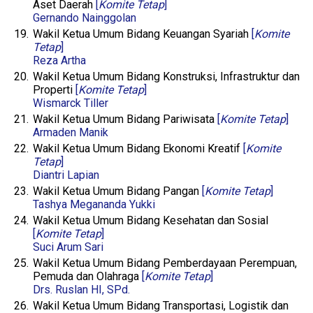
Aset Daerah
[
Komite Tetap
]
Gernando Nainggolan
19.
Wakil Ketua Umum Bidang Keuangan Syariah
[
Komite
Tetap
]
Reza Artha
20.
Wakil Ketua Umum Bidang Konstruksi, Infrastruktur dan
Properti
[
Komite Tetap
]
Wismarck Tiller
21.
Wakil Ketua Umum Bidang Pariwisata
[
Komite Tetap
]
Armaden Manik
22.
Wakil Ketua Umum Bidang Ekonomi Kreatif
[
Komite
Tetap
]
Diantri Lapian
23.
Wakil Ketua Umum Bidang Pangan
[
Komite Tetap
]
Tashya Megananda Yukki
24.
Wakil Ketua Umum Bidang Kesehatan dan Sosial
[
Komite Tetap
]
Suci Arum Sari
25.
Wakil Ketua Umum Bidang Pemberdayaan Perempuan,
Pemuda dan Olahraga
[
Komite Tetap
]
Drs. Ruslan HI, SPd.
26.
Wakil Ketua Umum Bidang Transportasi, Logistik dan