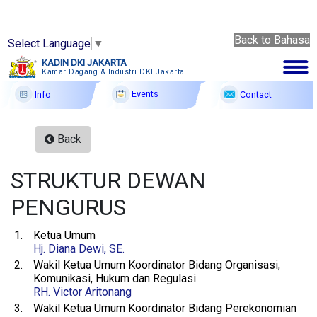
Back to Bahasa
Select Language
▼
Back
KADIN DKI JAKARTA
to
Kamar Dagang & Industri DKI Jakarta
7 Ags
Bahasa
2026
Events
Contact
Info
Membership
Back
Profile
STRUKTUR DEWAN
Member Forum
PENGURUS
Information
1.
Ketua Umum
Events
Hj. Diana Dewi, SE.
2.
Wakil Ketua Umum Koordinator Bidang Organisasi,
F A Q
Komunikasi, Hukum dan Regulasi
RH. Victor Aritonang
Contact
3.
Wakil Ketua Umum Koordinator Bidang Perekonomian