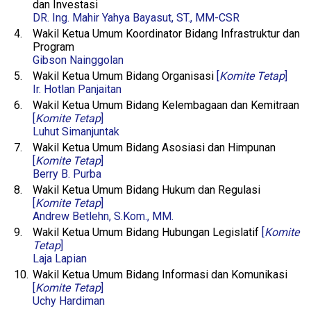
dan Investasi
DR. Ing. Mahir Yahya Bayasut, ST., MM-CSR
4.
Wakil Ketua Umum Koordinator Bidang Infrastruktur dan
Program
Gibson Nainggolan
5.
Wakil Ketua Umum Bidang Organisasi
[
Komite Tetap
]
Ir. Hotlan Panjaitan
6.
Wakil Ketua Umum Bidang Kelembagaan dan Kemitraan
[
Komite Tetap
]
Luhut Simanjuntak
7.
Wakil Ketua Umum Bidang Asosiasi dan Himpunan
[
Komite Tetap
]
Berry B. Purba
8.
Wakil Ketua Umum Bidang Hukum dan Regulasi
[
Komite Tetap
]
Andrew Betlehn, S.Kom., MM.
9.
Wakil Ketua Umum Bidang Hubungan Legislatif
[
Komite
Tetap
]
Laja Lapian
10.
Wakil Ketua Umum Bidang Informasi dan Komunikasi
[
Komite Tetap
]
Uchy Hardiman