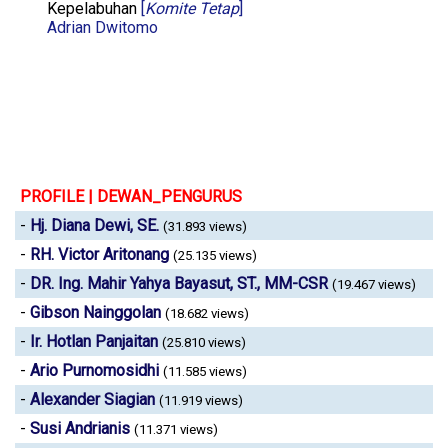
Kepelabuhan
[
Komite Tetap
]
Adrian Dwitomo
PROFILE | DEWAN_PENGURUS
-
Hj. Diana Dewi, SE.
(31.893 views)
-
RH. Victor Aritonang
(25.135 views)
-
DR. Ing. Mahir Yahya Bayasut, ST., MM-CSR
(19.467 views)
-
Gibson Nainggolan
(18.682 views)
-
Ir. Hotlan Panjaitan
(25.810 views)
-
Ario Purnomosidhi
(11.585 views)
-
Alexander Siagian
(11.919 views)
-
Susi Andrianis
(11.371 views)