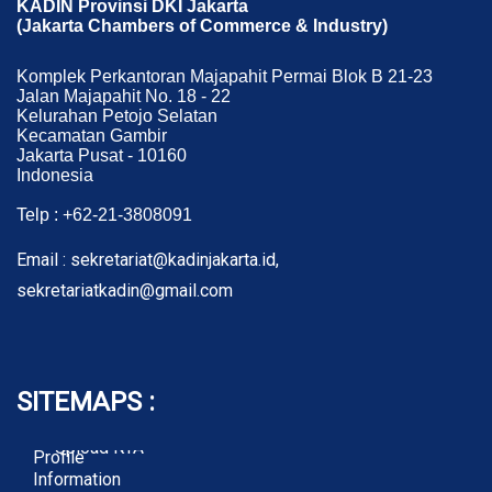
KADIN Provinsi DKI Jakarta
(Jakarta Chambers of Commerce & Industry)
Komplek Perkantoran Majapahit Permai Blok B 21-23
Jalan Majapahit No. 18 - 22
Kelurahan Petojo Selatan
Kecamatan Gambir
Jakarta Pusat - 10160
Indonesia
Telp : +62-21-3808091
Email : sekretariat@kadinjakarta.id,
sekretariatkadin@gmail.com
SITEMAPS :
- About Membership
Home
- Member Registration
Membership
- Upload KTA
Profile
Information