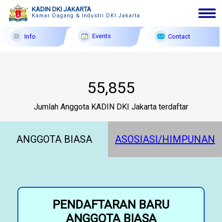
KADIN DKI JAKARTA
Kamar Dagang & Industri DKI Jakarta
Events
Contact
Info
English|Arabic|Chinese
8 Ags
2026
58,265
Membership
Profile
Jumlah Anggota KADIN DKI Jakarta terdaftar
Member Forum
ANGGOTA BIASA
ASOSIASI/HIMPUNAN
Information
Events
F A Q
PENDAFTARAN BARU
Contact
ANGGOTA BIASA