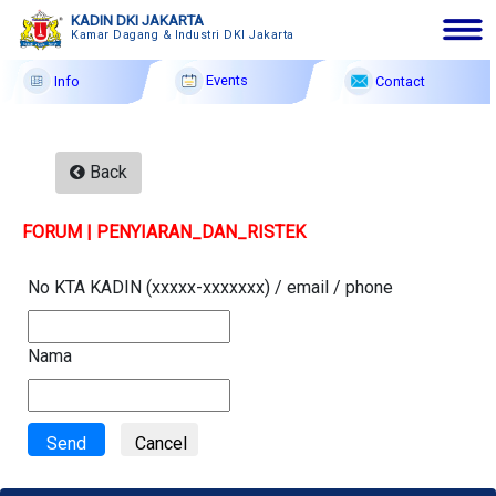
KADIN DKI JAKARTA
Kamar Dagang & Industri DKI Jakarta
Events
Contact
Info
English|Arabic|Chinese
8 Ags
2026
Back
Membership
FORUM | PENYIARAN_DAN_RISTEK
Profile
Member Forum
No KTA KADIN (xxxxx-xxxxxxx) / email / phone
Information
Nama
Events
F A Q
Contact