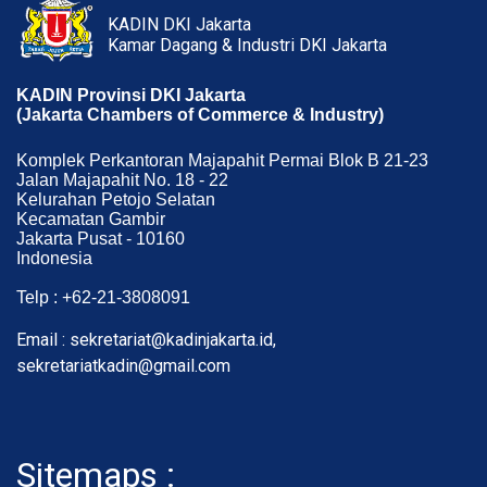
KADIN DKI Jakarta
Kamar Dagang & Industri DKI Jakarta
KADIN Provinsi DKI Jakarta
(Jakarta Chambers of Commerce & Industry)
Komplek Perkantoran Majapahit Permai Blok B 21-23
Jalan Majapahit No. 18 - 22
Kelurahan Petojo Selatan
Kecamatan Gambir
Jakarta Pusat - 10160
Indonesia
Telp : +62-21-3808091
Email : sekretariat@kadinjakarta.id,
sekretariatkadin@gmail.com
Sitemaps :
- About Membership
- Member Registration
- Upload KTA
Home