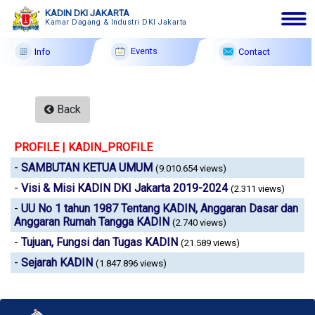
KADIN DKI JAKARTA
Kamar Dagang & Industri DKI Jakarta
Events
Contact
Info
English|Arabic|Chinese
10
Ags
2026
Back
Membership
PROFILE | KADIN_PROFILE
Profile
-
SAMBUTAN KETUA UMUM
(9.010.654 views)
-
Visi & Misi KADIN DKI Jakarta 2019-2024
Member Forum
(2.311 views)
-
UU No 1 tahun 1987 Tentang KADIN, Anggaran Dasar dan
Information
Anggaran Rumah Tangga KADIN
(2.740 views)
-
Tujuan, Fungsi dan Tugas KADIN
(21.589 views)
Events
-
Sejarah KADIN
(1.847.896 views)
F A Q
Contact